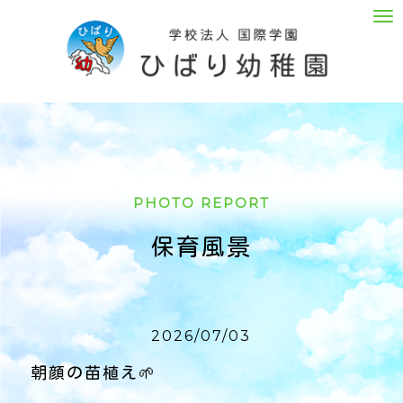
M
e
n
u
PHOTO REPORT
保育風景
2026/07/03
朝顔の苗植え🌱